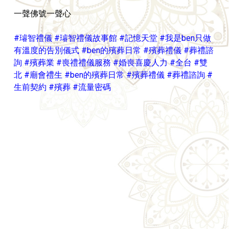
一聲佛號一聲心
#璿智禮儀
#璿智禮儀故事館
#記憶天堂
#我是ben只做
有溫度的告別儀式
#ben的殯葬日常
#殯葬禮儀
#葬禮諮
詢
#殯葬業
#喪禮禮儀服務
#婚喪喜慶人力
#全台
#雙
北
#廟會禮生
#ben的殯葬日常
#殯葬禮儀
#葬禮諮詢
#
生前契約
#殯葬
#流量密碼